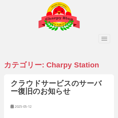
S
k
i
p
t
o
TOGGLE
m
a
i
n
カテゴリー:
Charpy Station
c
o
n
t
クラウドサービスのサーバ
e
ー復旧のお知らせ
n
t
2025-05-12