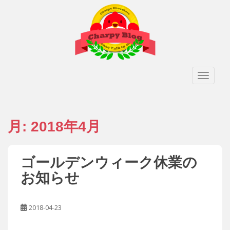
S
k
i
p
t
o
TOGGLE
m
a
i
n
月:
2018年4月
c
o
n
t
ゴールデンウィーク休業の
e
お知らせ
n
t
2018-04-23