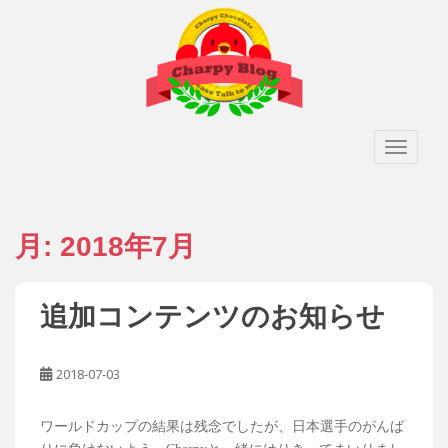
S
k
i
p
t
o
TOGGLE
m
a
i
n
月:
2018年7月
c
o
n
t
追加コンテンツのお知らせ
e
n
2018-07-03
t
ワールドカップの結果は残念でしたが、日本選手のがんば