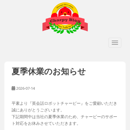
S
k
i
p
t
o
TOGGLE
m
a
i
n
Blog
夏季休業のお知らせ
c
o
n
2026-07-14
t
e
n
平素より『英会話ロボットチャーピー』をご愛顧いただき
t
誠にありがとうございます。
下記期間中は当社の夏季休業のため、チャーピーのサポー
ト対応をお休みさせていただきます。