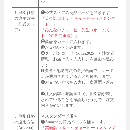
ジ
4. 割引価格
❶公式ストアの商品ページを開きます。
の適用方法
『
英会話ロボット チャーピー（スタンダ
（公式スト
ード）
』
ア）
『
みんなのチャーピー先生（ホームモー
ド＋Wi-Fi完全版）
』
❷商品をカートに入れます。
❸お支払いへ進みます。
❹クーポンコード（xmas2025）と注文者
情報、お届け先を入力し、次画面へ進み
ます。
➎決済・配送方法の選択画面で、クーポ
ンが適用されていることを確認します。
❻お支払い方法を入力し、次画面へ進み
ます。
❼注文内容の確認画面で、割引額が表示
されていることを確認したうえで、注文
内容を確定します。
5. 割引価格
＜スタンダード版＞
の適用方法
❶Amazonの商品ページを開きます。
（Amazon）
『
英会話ロボット チャーピー（スタンダ