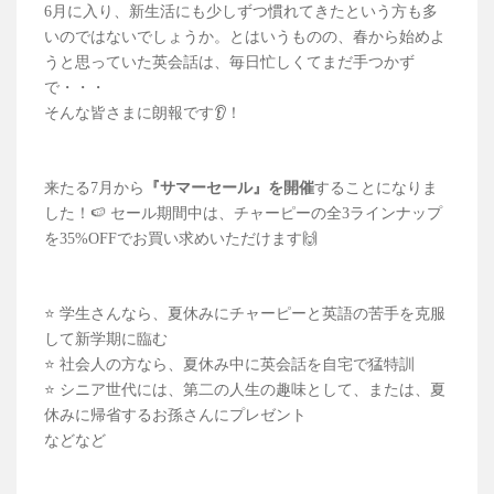
6月に入り、新生活にも少しずつ慣れてきたという方も多
いのではないでしょうか。とはいうものの、春から始めよ
うと思っていた英会話は、毎日忙しくてまだ手つかず
で・・・
そんな皆さまに朗報です👂！
来たる7月から
『サマーセール』を開催
することになりま
した！🍉 セール期間中は、チャーピーの全3ラインナップ
を35%OFFでお買い求めいただけます🙌
⭐️ 学生さんなら、夏休みにチャーピーと英語の苦手を克服
して新学期に臨む
⭐️ 社会人の方なら、夏休み中に英会話を自宅で猛特訓
⭐️ シニア世代には、第二の人生の趣味として、または、夏
休みに帰省するお孫さんにプレゼント
などなど