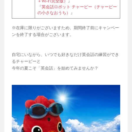
＋Wi-Fi完全版）
』
『
英会話ロボット チャーピー（チャーピー
の小さなおうち）
』
※在庫に限りがございますため、期間終了前にキャンペー
ンを終了する場合がございます。
自宅にいながら、いつでも好きなだけ英会話の練習ができ
るチャーピーと
今年の夏こそ「英会話」を始めてみませんか？