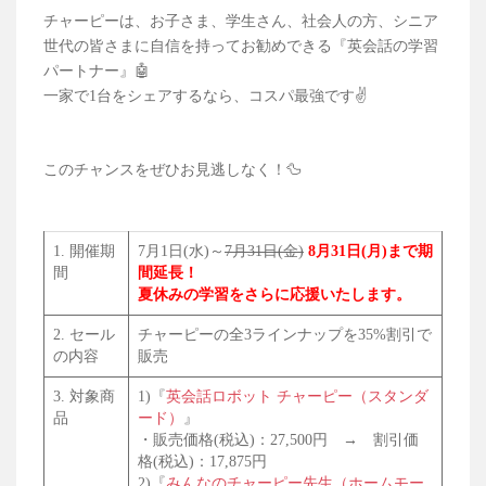
チャーピーは、お子さま、学生さん、社会人の方、シニア
世代の皆さまに自信を持ってお勧めできる『英会話の学習
パートナー』🤖
一家で1台をシェアするなら、コスパ最強です✌️
このチャンスをぜひお見逃しなく！🦆
1. 開催期
7月1日(水)～
7月31日(金)
8月31日(月)まで期
間
間延長！
夏休みの学習をさらに応援いたします。
2. セール
チャーピーの全3ラインナップを35%割引で
の内容
販売
3. 対象商
1)『
英会話ロボット チャーピー（スタンダ
品
ード）
』
・販売価格(税込)：27,500円 → 割引価
格(税込)：17,875円
2)『
みんなのチャーピー先生（ホームモー