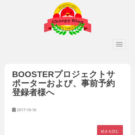
S
k
i
p
t
o
TOGGLE
m
a
i
n
Blog
BOOSTERプロジェクトサ
c
o
ポーターおよび、事前予約
n
登録者様へ
t
e
n
2017-10-16
t
続きを読む