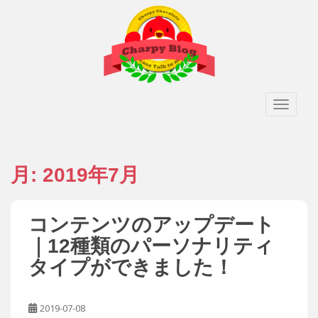
S
k
i
p
t
o
TOGGLE
m
a
i
n
月:
2019年7月
c
o
n
t
コンテンツのアップデート
e
｜12種類のパーソナリティ
n
タイプができました！
t
2019-07-08