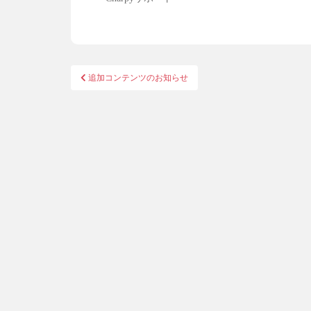
投
追加コンテンツのお知らせ
稿
ナ
ビ
ゲ
ー
シ
ョ
ン